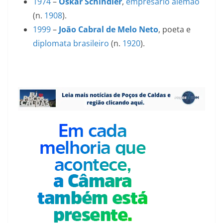
1974
–
Oskar Schindler
,
empresário
alemão
(n.
1908
).
1999
–
João Cabral de Melo Neto
, poeta e
diplomata
brasileiro
(n.
1920
).