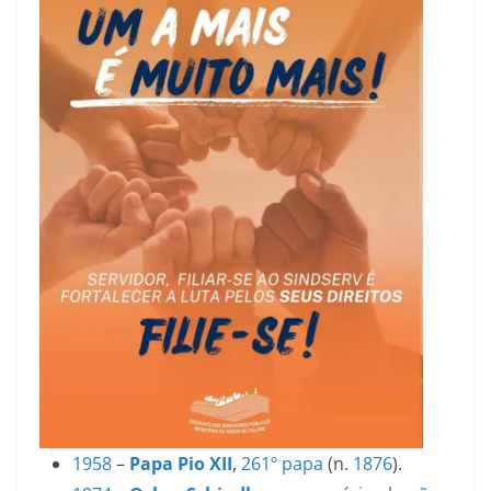
1958
–
Papa Pio XII
,
261º
papa
(n.
1876
).