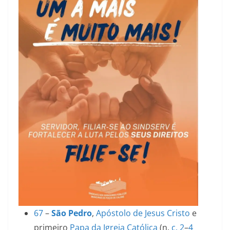
67
–
São Pedro
,
Apóstolo de Jesus Cristo
e
primeiro
Papa da Igreja Católica
(n.
c.
2
–
4