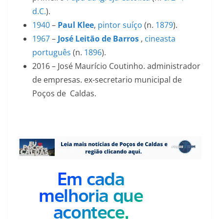
d.C.
).
1940
–
Paul Klee
,
pintor
suíço
(n.
1879
).
1967
–
José Leitão de Barros
,
cineasta
português
(n.
1896
).
2016 – José Maurício Coutinho. administrador
de empresas. ex-secretario municipal de
Poços de Caldas.