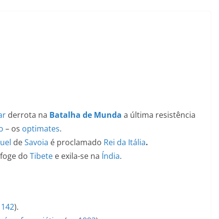
ar
derrota na
Batalha de Munda
a última resistência
o
– os
optimates
.
uel
de
Savoia
é proclamado
Rei da Itália
.
 foge do
Tibete
e exila-se na
Índia
.
1142
).