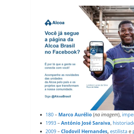
180
–
Marco Aurélio
(
na imagem
),
impe
1993
–
António José Saraiva
,
historiad
2009
–
Clodovil Hernandes
,
estilista
e