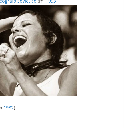
eógrafo
soviético
(m.
1993
).
m
1982
).