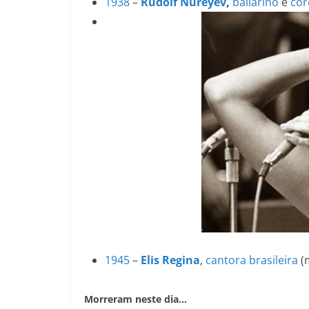
1938
–
Rudolf Nureyev
,
bailarino
e
cor
1945
–
Elis Regina
,
cantora
brasileira
(
Morreram neste dia…