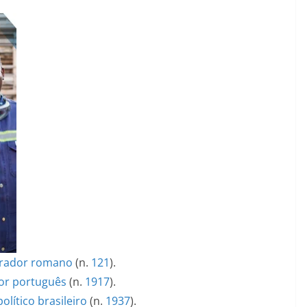
rador romano
(n.
121
).
or
português
(n.
1917
).
político
brasileiro
(n.
1937
).