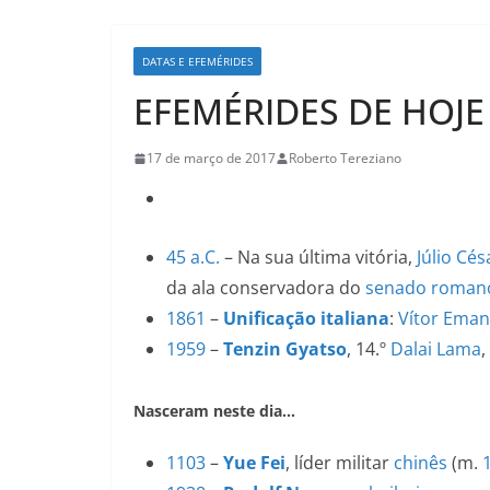
DATAS E EFEMÉRIDES
EFEMÉRIDES DE HOJE
17 de março de 2017
Roberto Tereziano
45 a.C.
– Na sua última vitória,
Júlio Cés
da ala conservadora do
senado roman
1861
–
Unificação italiana
:
Vítor Eman
1959
–
Tenzin Gyatso
, 14.º
Dalai Lama
,
Nasceram neste dia…
1103
–
Yue Fei
, líder militar
chinês
(m.