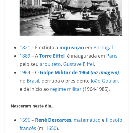
1821
– É extinta a
inquisição
em
Portugal
.
1889
– A
Torre Eiffel
é inaugurada em
Paris
pelo seu
arquiteto
,
Gustave Eiffel
.
1964
– O
Golpe Militar de 1964
(na imagem)
,
no
Brasil
, derruba o presidente
João Goulart
e dá início ao
regime militar
(1964-1985).
Nasceram neste dia…
1596
–
René Descartes
,
matemático
e
filósofo
francês
(m.
1650
).