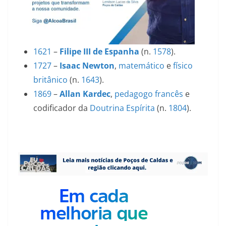
1621
–
Filipe III de Espanha
(n.
1578
).
1727
–
Isaac Newton
,
matemático
e
físico
britânico
(n.
1643
).
1869
–
Allan Kardec
,
pedagogo
francês
e
codificador da
Doutrina Espírita
(n.
1804
).