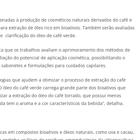
ionadas à produção de cosméticos naturais derivados do café e
para extração de óleo rico em bioativos. Também serão avaliadas
e clarificação do óleo de café verde.
ica que os trabalhos avaliam o aprimoramento dos métodos de
liação do potencial de aplicação cosmética, possibilitando o
 sabonetes e formulações para cuidados capilares.
gias que ajudem a otimizar o processo de extração do café
 óleo do café verde carrega grande parte dos bioativos que
ar a extração do óleo do café torrado, que possui menos
a tem o aroma e a cor característicos da bebida”, detalha.
icas em compostos bioativos e óleos naturais, como uva e cacau,
engloba análises de resíduos agroindustriais da vitivinicultura