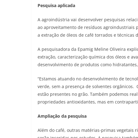
Pesquisa aplicada
A agroindústria vai desenvolver pesquisas relac
ao aproveitamento de resíduos agroindustriais 
a extração de óleos de café torrados e técnicas d
A pesquisadora da Epamig Meline Oliveira expl
extração, caracterização química dos óleos e ava
desenvolvimento de produtos como hidratantes,
“Estamos atuando no desenvolvimento de tecnolo
verde, sem a presença de solventes orgânicos. O
estão presentes no grão. Também podemos realiz
propriedades antioxidantes, mas em contrapartid
Ampliação da pesquisa
Além do café, outras matérias-primas vegetais r
serão inseridas nos estudos. A pesquisa também 