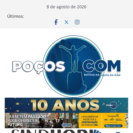
Pular
8 de agosto de 2026
para
Últimos:
o
conteúdo