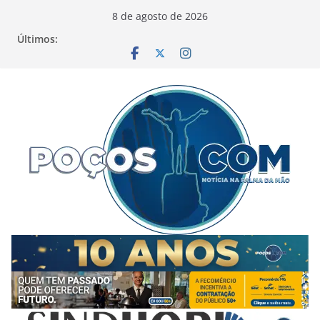
Pular
8 de agosto de 2026
para
Últimos:
o
conteúdo