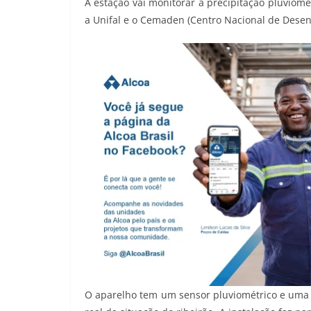
A estação vai monitorar a precipitação pluviomét
a Unifal e o Cemaden (Centro Nacional de Desenv
O aparelho tem um sensor pluviométrico e uma 