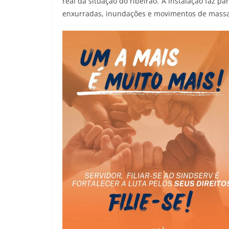
real da situação do ribeirão. A instalação faz 
enxurradas, inundações e movimentos de massa 