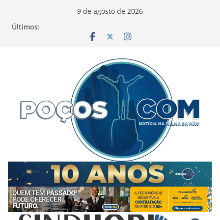
Pular
9 de agosto de 2026
para
Últimos:
o
conteúdo