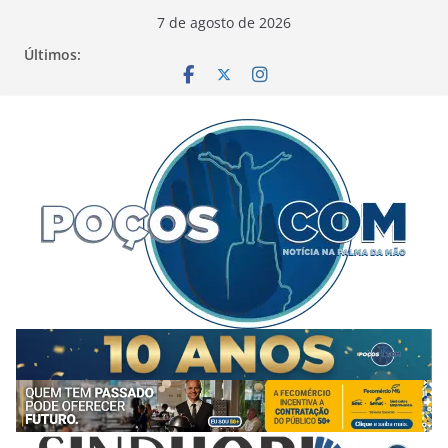
Pular
7 de agosto de 2026
para
Últimos:
o
conteúdo