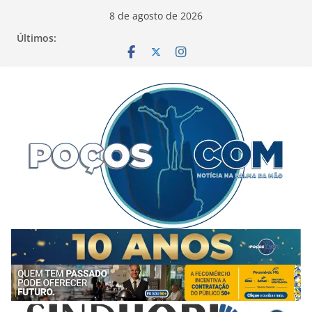
Pular
8 de agosto de 2026
para
Últimos:
o
conteúdo