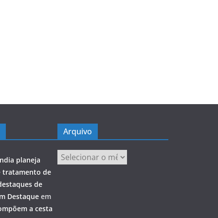
Arquivo
Arquivo
ndia planeja
e tratamento de
destaques de
em Destaque
em
ompõem a cesta