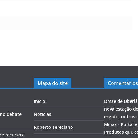
Mapa do site
Comentários
Início
Dmae de Uberlâ
nova estação d
a no debate
Notícias
esgoto; outros 
Minas - Portal 
Roberto Tereziano
Produtos que c
de recursos