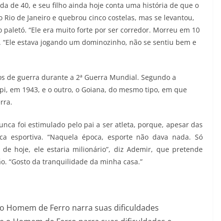
a de 40, e seu filho ainda hoje conta uma história de que o
 Rio de Janeiro e quebrou cinco costelas, mas se levantou,
aletó. “Ele era muito forte por ser corredor. Morreu em 10
o. “Ele estava jogando um dominozinho, não se sentiu bem e
os de guerra durante a 2ª Guerra Mundial. Segundo a
pi, em 1943, e o outro, o Goiana, do mesmo tipo, em que
rra.
unca foi estimulado pelo pai a ser atleta, porque, apesar das
ica esportiva. “Naquela época, esporte não dava nada. Só
e hoje, ele estaria milionário”, diz Ademir, que pretende
são. “Gosto da tranquilidade da minha casa.”