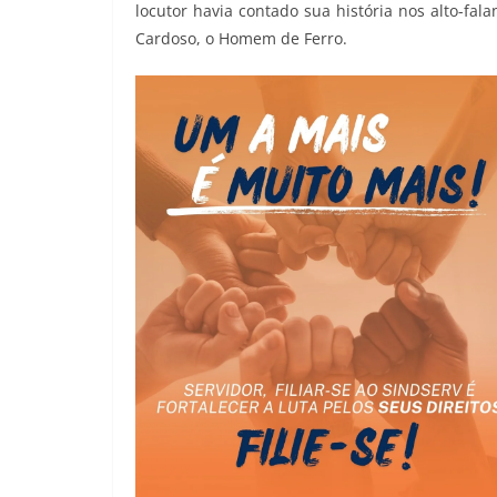
locutor havia contado sua história nos alto-fal
Cardoso, o Homem de Ferro.