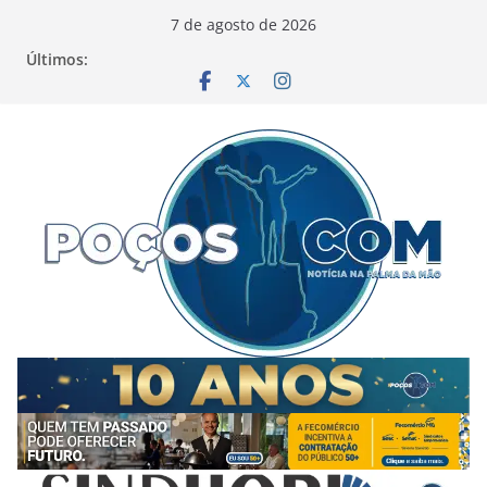
Pular
7 de agosto de 2026
para
Últimos:
o
conteúdo