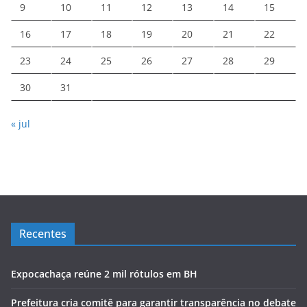
9
10
11
12
13
14
15
16
17
18
19
20
21
22
23
24
25
26
27
28
29
30
31
« jul
Recentes
Expocachaça reúne 2 mil rótulos em BH
Prefeitura cria comitê para garantir transparência no debate