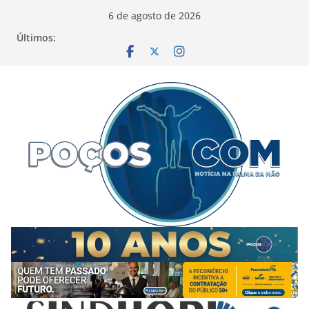
Pular
6 de agosto de 2026
para
Últimos:
o
conteúdo