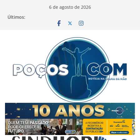
Pular
6 de agosto de 2026
para
Últimos:
o
conteúdo