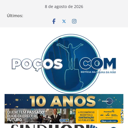
Pular
8 de agosto de 2026
para
Últimos:
o
conteúdo