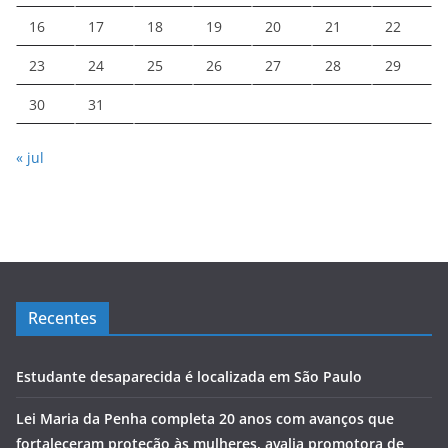
16
17
18
19
20
21
22
23
24
25
26
27
28
29
30
31
« jul
Recentes
Estudante desaparecida é localizada em São Paulo
Lei Maria da Penha completa 20 anos com avanços que
fortaleceram proteção às mulheres, avalia promotora de