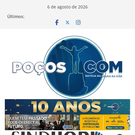
Pular
6 de agosto de 2026
para
Últimos:
o
conteúdo