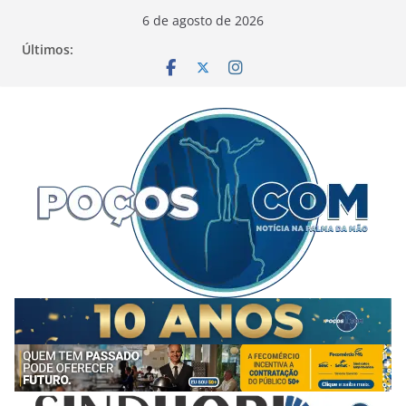
Pular
6 de agosto de 2026
para
Últimos:
o
conteúdo