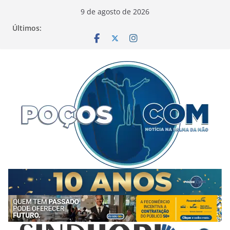
Pular
9 de agosto de 2026
para
Últimos:
o
conteúdo