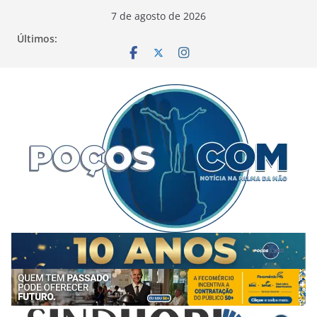
Pular
7 de agosto de 2026
para
Últimos:
o
conteúdo