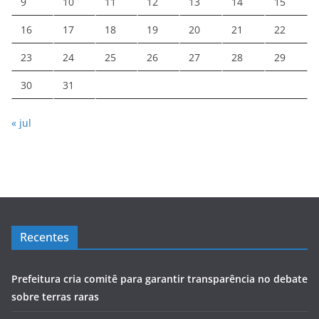
9
10
11
12
13
14
15
16
17
18
19
20
21
22
23
24
25
26
27
28
29
30
31
« jul
Recentes
Prefeitura cria comitê para garantir transparência no debate
sobre terras raras