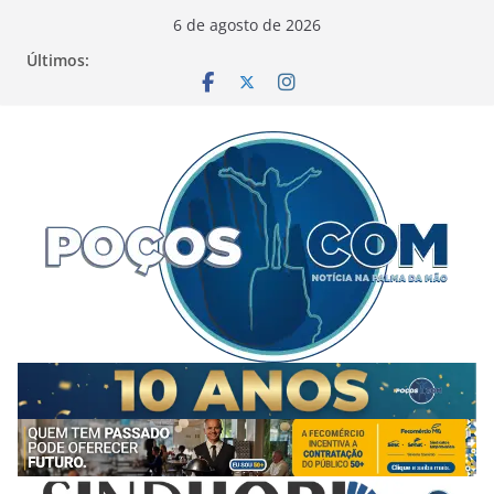
Pular
6 de agosto de 2026
para
Últimos:
o
conteúdo