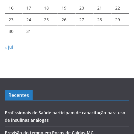
16
17
18
19
20
21
22
23
24
25
26
27
28
29
30
31
« jul
Recentes
Profissionais de Saúde participam de capacitação para uso
de insulinas análogas
Previsão do tempo em Poços de Caldas-MG