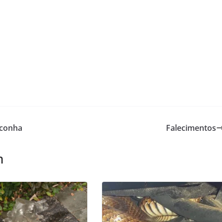
aconha
Falecimentos
m