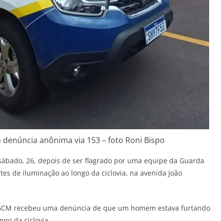
a denúncia anônima via 153 – foto Roni Bispo
sábado, 26, depois de ser flagrado por uma equipe da Guarda
stes de iluminação ao longo da ciclovia, na avenida João
a GCM recebeu uma denúncia de que um homem estava furtando
ngo da ciclovia.