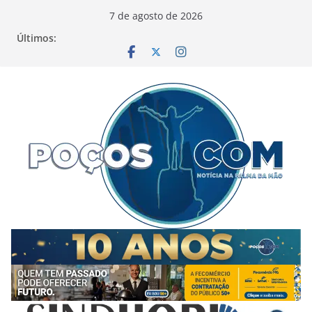
Pular
7 de agosto de 2026
para
Últimos:
o
conteúdo