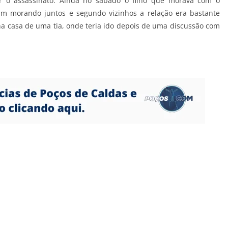
rar o assassinato. Ainda no sábado o filho que morava com o
vam morando juntos e segundo vizinhos a relação era bastante
na casa de uma tia, onde teria ido depois de uma discussão com