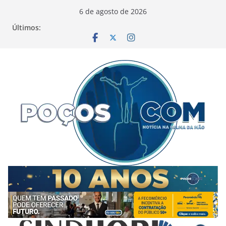
Pular
6 de agosto de 2026
para
Últimos:
o
conteúdo