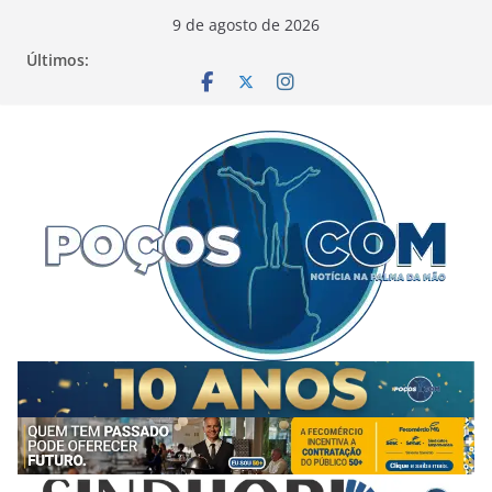
Pular
9 de agosto de 2026
para
Últimos:
o
conteúdo