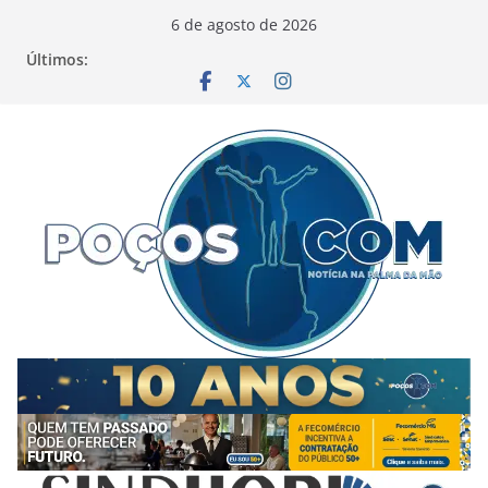
Pular
6 de agosto de 2026
para
Últimos:
o
conteúdo