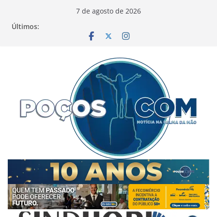
Pular
7 de agosto de 2026
para
Últimos:
o
conteúdo