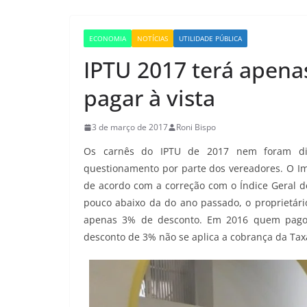
ECONOMIA
NOTÍCIAS
UTILIDADE PÚBLICA
IPTU 2017 terá apen
pagar à vista
3 de março de 2017
Roni Bispo
Os carnês do IPTU de 2017 nem foram dist
questionamento por parte dos vereadores. O Imp
de acordo com a correção com o Índice Geral de
pouco abaixo da do ano passado, o proprietário
apenas 3% de desconto. Em 2016 quem pagou
desconto de 3% não se aplica a cobrança da Taxa