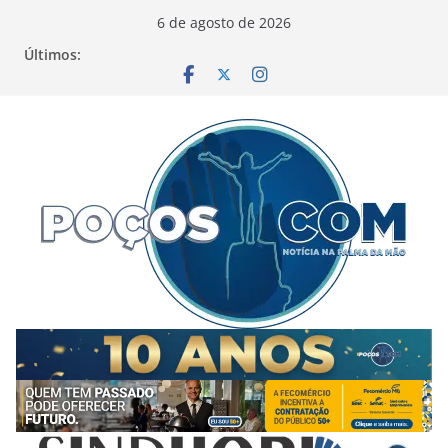
Pular
6 de agosto de 2026
para
Últimos:
o
conteúdo