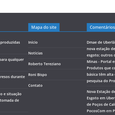
Mapa do site
Comentários
s produzidas
Início
Dmae de Uberlâ
nova estação d
Notícias
esgoto; outros 
 para qualquer
Minas - Portal 
Roberto Tereziano
Produtos que c
básica têm alta
Roni Bispo
 presos durante
pesquisa do Pr
Contato
Nova Estação d
o e situação
Esgoto em Uberl
etomada de
de Poços de Cal
PocosCom
em
P