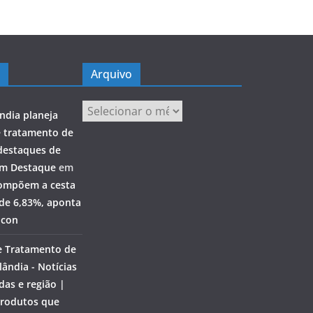
Arquivo
Arquivo
ndia planeja
e tratamento de
destaques de
em Destaque
em
ompõem a cesta
 de 6,83%, aponta
ocon
e Tratamento de
ândia - Notícias
das e região |
rodutos que