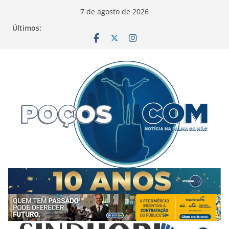
Pular
7 de agosto de 2026
para
Últimos:
o
conteúdo