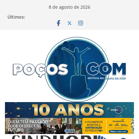
Pular
8 de agosto de 2026
para
Últimos:
o
conteúdo