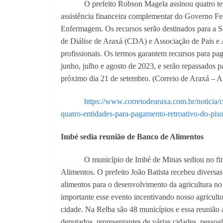
O prefeito Robson Magela assinou quatro te
assistência financeira complementar do Governo Fe
Enfermagem. Os recursos serão destinados para a 
de Diálise de Araxá (CDA) e Associação de Pais 
profissionais. Os termos garantem recursos para p
junho, julho e agosto de 2023, e serão repassados p
próximo dia 21 de setembro. (Correio de Araxá – A
https://www.correiodearaxa.com.br/noticia/c
quatro-entidades-para-pagamento-retroativo-do-pis
Imbé sedia reunião de Banco de Alimentos
O município de Imbé de Minas sediou no fin
Alimentos. O prefeito João Batista recebeu diversa
alimentos para o desenvolvimento da agricultura no
importante esse evento incentivando nosso agriculto
cidade. Na Relba são 48 municípios e essa reunião
deputados, representantes de várias cidades, pessoa