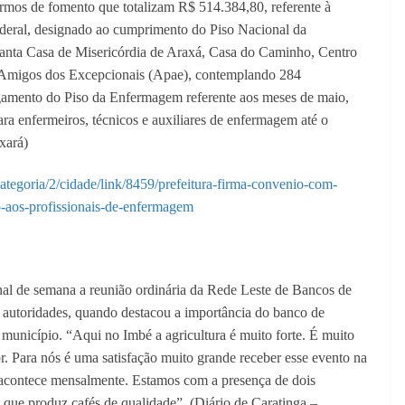
rmos de fomento que totalizam R$ 514.384,80, referente à
deral, designado ao cumprimento do Piso Nacional da
Santa Casa de Misericórdia de Araxá, Casa do Caminho, Centro
e Amigos dos Excepcionais (Apae), contemplando 284
agamento do Piso da Enfermagem referente aos meses de maio,
ara enfermeiros, técnicos e auxiliares de enfermagem até o
xará)
ategoria/2/cidade/link/8459/prefeitura-firma-convenio-com-
o-aos-profissionais-de-enfermagem
al de semana a reunião ordinária da Rede Leste de Bancos de
s autoridades, quando destacou a importância do banco de
 município. “Aqui no Imbé a agricultura é muito forte. É muito
r. Para nós é uma satisfação muito grande receber esse evento na
 acontece mensalmente. Estamos com a presença de dois
l que produz cafés de qualidade”. (Diário de Caratinga –