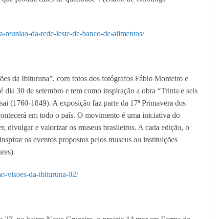
ia-reuniao-da-rede-leste-de-banco-de-alimentos/
es da Ibituruna”, com fotos dos fotógrafos Fábio Monteiro e
é dia 30 de setembro e tem como inspiração a obra “Trinta e seis
sai (1760-1849). A exposição faz parte da 17ª Primavera dos
contecerá em todo o país. O movimento é uma iniciativa do
, divulgar e valorizar os museus brasileiros. A cada edição, o
nspirar os eventos propostos pelos museus ou instituições
ares)
ao-visoes-da-ibituruna-02/