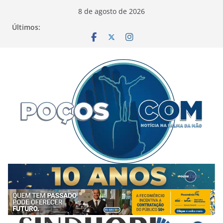
Pular
8 de agosto de 2026
para
Últimos:
o
conteúdo