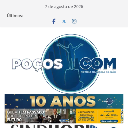
Pular
7 de agosto de 2026
para
Últimos:
o
conteúdo