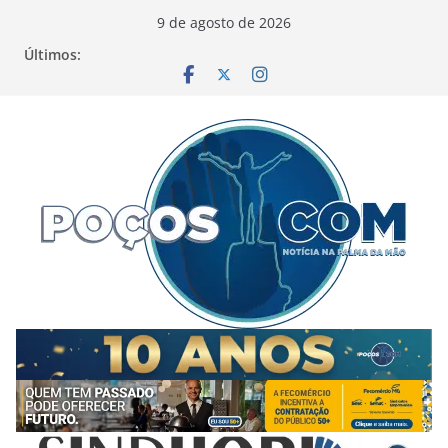
Pular
9 de agosto de 2026
para
Últimos:
o
conteúdo