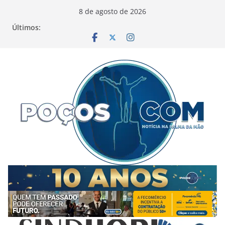
Pular
8 de agosto de 2026
para
Últimos:
o
conteúdo