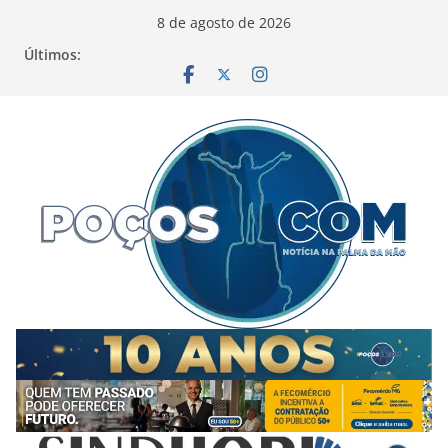
Pular
8 de agosto de 2026
para
Últimos:
o
conteúdo