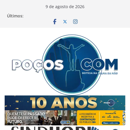
Pular
9 de agosto de 2026
para
Últimos:
o
conteúdo