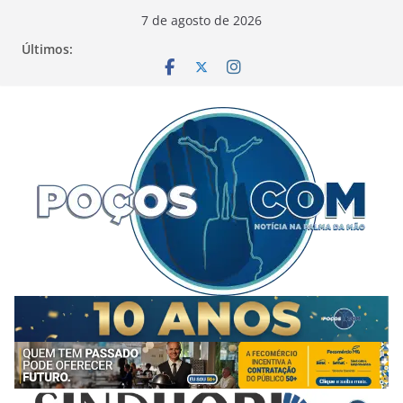
Pular
7 de agosto de 2026
para
Últimos:
o
conteúdo