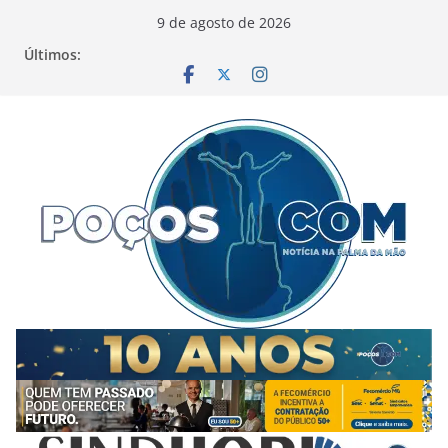
Pular
9 de agosto de 2026
para
Últimos:
o
conteúdo