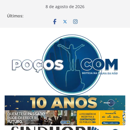
Pular
8 de agosto de 2026
para
Últimos:
o
conteúdo