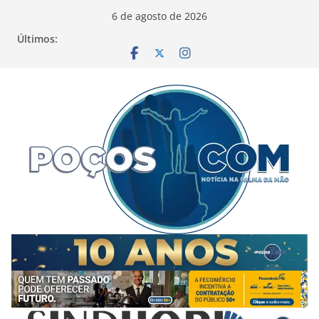
Pular
6 de agosto de 2026
para
Últimos:
o
conteúdo