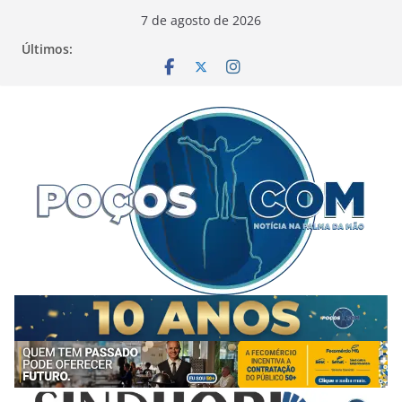
Pular
7 de agosto de 2026
para
Últimos:
o
conteúdo