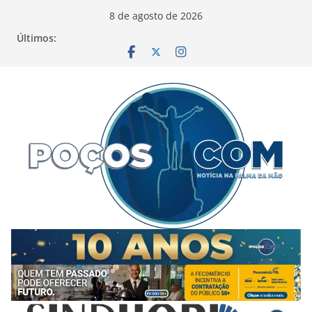
Pular
8 de agosto de 2026
para
Últimos:
o
conteúdo