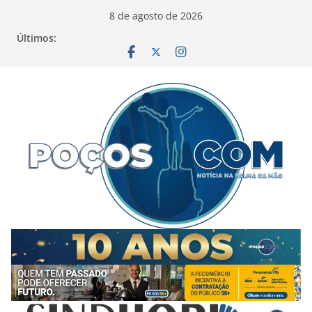
Pular
8 de agosto de 2026
para
Últimos:
o
conteúdo