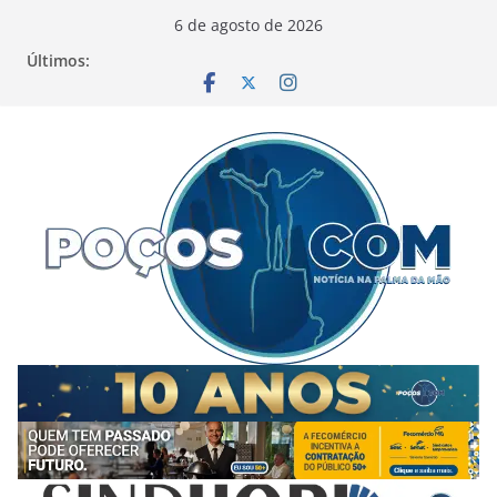
Pular
6 de agosto de 2026
para
Últimos:
o
conteúdo